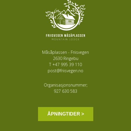
Måsåplassen - Friisvegen
2630 Ringebu
T
+47 995 39 110
post@friisvegen.no
Organisasjonsnummer;
927 630 583
ÅPNINGTIDER >