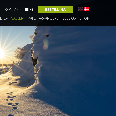
KONTAKT
BESTILL NÅ
TETER
GALLERY
KAFÉ
ARRANGERE – SELSKAP
SHOP