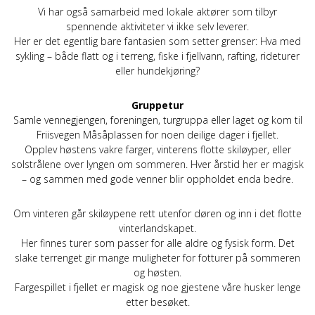
Vi har også samarbeid med lokale aktører som tilbyr
spennende aktiviteter vi ikke selv leverer.
Her er det egentlig bare fantasien som setter grenser: Hva med
sykling – både flatt og i terreng, fiske i fjellvann, rafting, rideturer
eller hundekjøring?
Gruppetur
Samle vennegjengen, foreningen, turgruppa eller laget og kom til
Friisvegen Måsåplassen for noen deilige dager i fjellet.
Opplev høstens vakre farger, vinterens flotte skiløyper, eller
solstrålene over lyngen om sommeren. Hver årstid her er magisk
– og sammen med gode venner blir oppholdet enda bedre.
Om vinteren går skiløypene rett utenfor døren og inn i det flotte
vinterlandskapet.
Her finnes turer som passer for alle aldre og fysisk form. Det
slake terrenget gir mange muligheter for fotturer på sommeren
og høsten.
Fargespillet i fjellet er magisk og noe gjestene våre husker lenge
etter besøket.