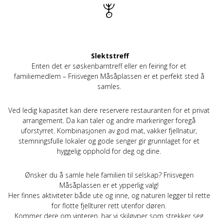
Slektstreff
Enten det er søskenbarntreff eller en feiring for et
familiemedlem – Friisvegen Måsåplassen er et perfekt sted å
samles.
Ved ledig kapasitet kan dere reservere restauranten for et privat
arrangement. Da kan taler og andre markeringer foregå
uforstyrret. Kombinasjonen av god mat, vakker fjellnatur,
stemningsfulle lokaler og gode senger gir grunnlaget for et
hyggelig opphold for deg og dine.
Ønsker du å samle hele familien til selskap? Friisvegen
Måsåplassen er et ypperlig valg!
Her finnes aktiviteter både ute og inne, og naturen legger til rette
for flotte fjellturer rett utenfor døren.
Kommer dere om vinteren, har vi skiløyper som strekker seg