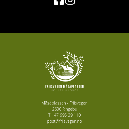
Måsåplassen - Friisvegen
2630 Ringebu
T
+47 995 39 110
post@friisvegen.no