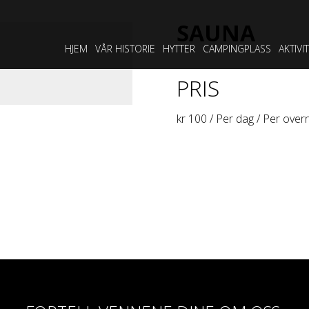
SAUNA
HJEM
VÅR HISTORIE
HYTTER
CAMPINGPLASS
AKTIVI
PRIS
kr
100
/ Per dag / Per over