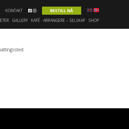
KONTAKT
BESTILL NÅ
TETER
GALLERY
KAFÉ
ARRANGERE – SELSKAP
SHOP
nattingssted