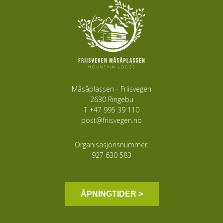
Måsåplassen - Friisvegen
2630 Ringebu
T
+47 995 39 110
post@friisvegen.no
Organisasjonsnummer;
927 630 583
ÅPNINGTIDER >