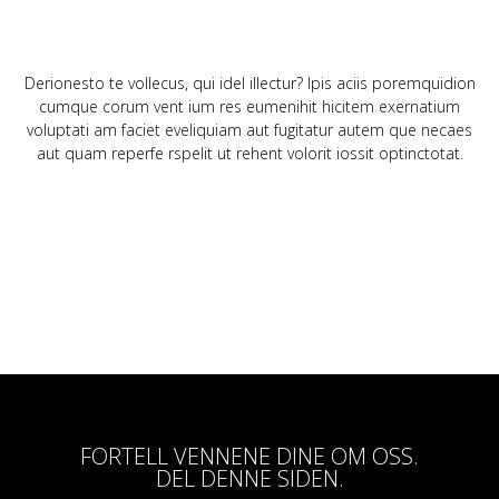
Derionesto te vollecus, qui idel illectur? Ipis aciis poremquidion
cumque corum vent ium res eumenihit hicitem exernatium
voluptati am faciet eveliquiam aut fugitatur autem que necaes
aut quam reperfe rspelit ut rehent volorit iossit optinctotat.
FORTELL VENNENE DINE OM OSS.
DEL DENNE SIDEN.