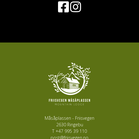
Måsåplassen - Friisvegen
2630 Ringebu
T
+47 995 39 110
post@friisvegen.no