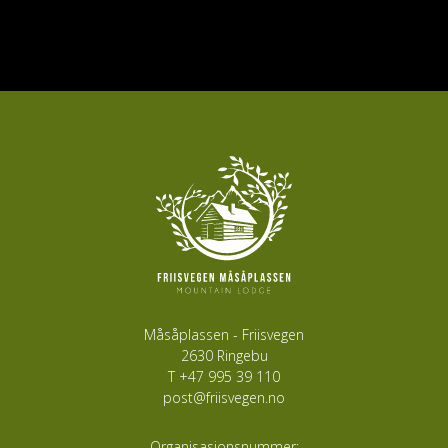
Måsåplassen - Friisvegen
2630 Ringebu
T
+47 995 39 110
post@friisvegen.no
Organisasjonsnummer;