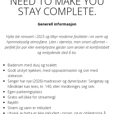
NEED TO MAKE YOU
STAY COMPLETE.
Generell informasjon
Hytta ble renovert i 2025 og tilbyr moderne fasiliteter i en varm og
hjemmekoselig atmosfære. Liten i størrelse, men smart utformet –
perfekt for par eller eventyrlystne gjester som ønsker et komfortabelt
og innbydende sted å bo.
Baderom med dusj og toalett.
Godt utstyrt kjøkken, med oppvaskmaskin og ovn med
stekeovn.
Senger har nye (2026) madrasser og dyner/puter. Sengetøy og
håndklær kan leies, kr. 140, eller medbringes seg selv.
Egen parkeringsplass
Gratis wifi (ikke for streaming)
Røykfri
Strøm og vann er inkludert
Utvask av hytta er ikke inkludert i prisen, og er obligatorisk å