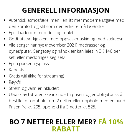
GENERELL INFORMASJON
Autentisk atmosfære, men i en litt mer moderne utgave med
den komfort og stil som den enkelte måtte ønske
Eget baderom med dusj og toalett.
Godt utstyrt kjøkken, med oppvaskmaskin og med stekeovn.
Alle senger har nye (november 2021) madrasser og
dyner/puter. Sengetøy og håndklær kan leies, NOK 140 per
set, eller medbringes seg selv.
Egen parkeringsplass
Kabel-tv
Gratis wifi (ikke for streaming)
Røykfri
Strøm og vann er inkludert
Utvask av hytta er ikke inkludert i prisen, og er obligatorisk å
bestille for opphold fom 2 netter eller opphold med en hund.
Prisen fra kr. 295, opphold fra 3 netter kr. 525.
BO 7 NETTER ELLER MER?
FÅ 10%
RABATT