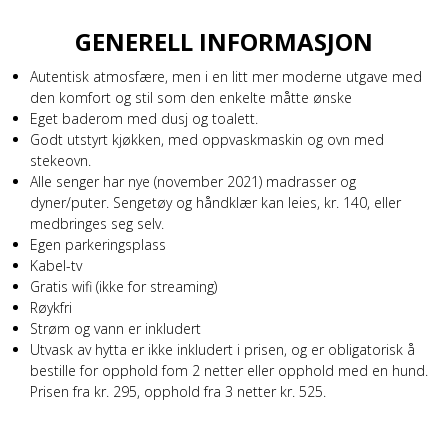
GENERELL INFORMASJON
Autentisk atmosfære, men i en litt mer moderne utgave med
den komfort og stil som den enkelte måtte ønske
Eget baderom med dusj og toalett.
Godt utstyrt kjøkken, med oppvaskmaskin og ovn med
stekeovn.
Alle senger har nye (november 2021) madrasser og
dyner/puter. Sengetøy og håndklær kan leies, kr. 140, eller
medbringes seg selv.
Egen parkeringsplass
Kabel-tv
Gratis wifi (ikke for streaming)
Røykfri
Strøm og vann er inkludert
Utvask av hytta er ikke inkludert i prisen, og er obligatorisk å
bestille for opphold fom 2 netter eller opphold med en hund.
Prisen fra kr. 295, opphold fra 3 netter kr. 525.